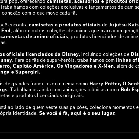
ltura pop, oferecendo
camisetas, acessórios e produtos ofic
. Trabalhamos com coleções exclusivas e lançamentos de camiset
e conexão com o que move cada fã.
você encontra
camisetas e produtos oficiais
de
Jujutsu Kai
s End
, além de outras coleções de animes que marcaram geraçõ
a
camisetas de anime oficiais
, produtos licenciados de anim
as.
s oficiais licenciados da Disney
, incluindo coleções de
Dis
isney
. Para os fãs de super-heróis, trabalhamos com
linhas of
ro, Capitão América, Os Vingadores e X-Men
, além de 
nga e Supergirl.
is de grandes franquias do cinema como
Harry Potter, O Sen
ngs
. Trabalhamos ainda com animações icônicas como
Bob Esp
etas e produtos licenciados originais.
stá ao lado de quem veste suas paixões, coleciona momentos e 
rópria identidade.
Se você é fã, aqui é o seu lugar.