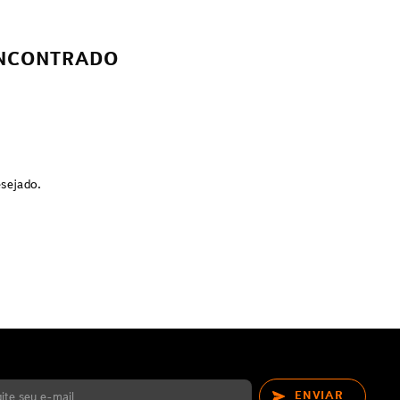
NCONTRADO
esejado.
ENVIAR