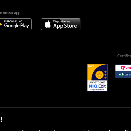
e nosso app
Certifi
!