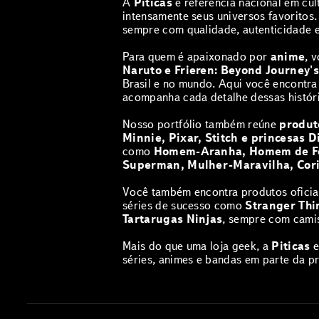
A
Piticas
é referência nacional em cu
intensamente seus universos favoritos
sempre com qualidade, autenticidade 
Para quem é apaixonado por
anime
, 
Naruto e Frieren: Beyond Journey'
Brasil e no mundo. Aqui você encontr
acompanha cada detalhe dessas históri
Nosso portfólio também reúne
produto
Minnie, Pixar, Stitch e princesas D
como
Homem-Aranha, Homem de Fer
Superman, Mulher-Maravilha, Cori
Você também encontra produtos oficia
séries de sucesso como
Stranger Thi
Tartarugas Ninjas
, sempre com camis
‎Mais do que uma loja geek, a
Piticas
e
séries, animes e bandas em parte da p