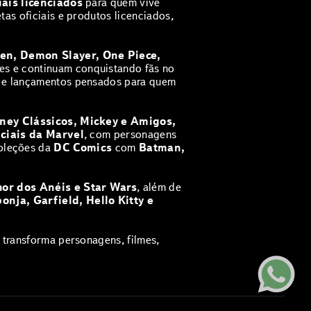
iais licenciados
para quem vive
as oficiais e produtos licenciados,
sen, Demon Slayer, One Piece,
es e continuam conquistando fãs no
e e lançamentos pensados para quem
ney Clássicos, Mickey e Amigos,
iciais da Marvel
, com personagens
coleções da
DC Comics
com
Batman,
hor dos Anéis e Star Wars
, além de
onja, Garfield, Hello Kitty e
transforma personagens, filmes,