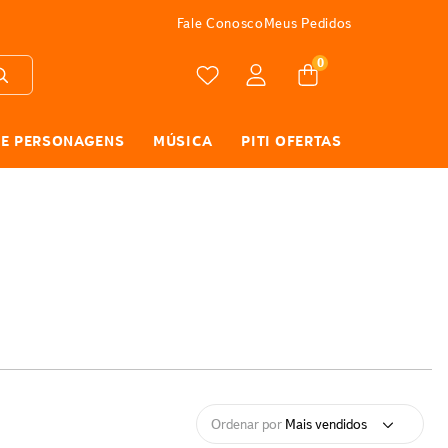
FRETE GRÁTIS
Fale Conosco
Meus Pedidos
0
 E PERSONAGENS
MÚSICA
PITI OFERTAS
Ordenar por
Mais vendidos