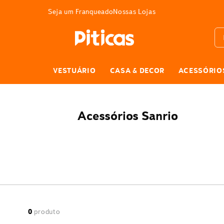
3% DE DESCONTO
Seja um Franqueado
Nossas Lojas
Bus
VESTUÁRIO
CASA & DECOR
ACESSÓRIO
Acessórios Sanrio
0
produto