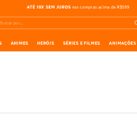
ATÉ 10X SEM JUROS
nas compras acima de R$599
car por...
S
ANIMES
HERÓIS
SÉRIES E FILMES
ANIMAÇÕES