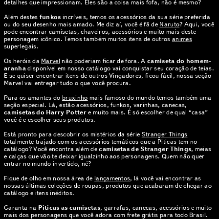
detalhes que impressionam. Eles são a coisa mais fofa, não é mesmo?
Além destes
funkos
incríveis, temos os acessórios da sua série preferida
ou do seu desenho mais amado. Me diz aí, você é fã de
Naruto
? Aqui, você
pode encontrar camisetas, chaveiros, acessórios e muito mais deste
personagem icônico. Temos também muitos itens de outros
animes
superlegais.
Os heróis da
Marvel
não poderiam ficar de fora. A
camiseta do homem-
aranha
disponível em nosso catálogo vai conquistar seu coração de teias.
E se quiser encontrar itens de outros Vingadores, ficou fácil, nossa seção
Marvel vai entregar tudo o que você procura.
Para os amantes do
bruxinho
mais famoso do mundo temos também uma
seção especial. Lá, estão acessórios, funkos, varinhas, canecas,
camisetas do Harry Potter
e muito mais. É só escolher de qual “casa”
você é e escolher seus produtos.
Está pronto para descobrir os mistérios da série
Stranger Things
totalmente trajado com os acessórios temáticos que a Piticas tem no
catálogo? Você encontra além de
camisetas de Stranger Things
, meias
e calças que vão te deixar igualzinho aos personagens. Quem não quer
entrar no mundo invertido, né?
Fique de olho em nossa área de
lançamentos
, lá você vai encontrar as
nossas últimas coleções de roupas, produtos que acabaram de chegar ao
catálogo e itens inéditos.
Garanta na
Piticas as camisetas
, garrafas, canecas, acessórios e muito
mais dos personagens que você adora com frete grátis para todo Brasil.