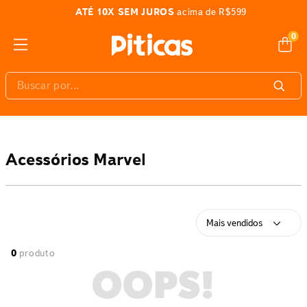
ATÉ 10X SEM JUROS
acima de R$599
0
Buscar por...
Acessórios Marvel
Mais vendidos
0
produto
OOPS!