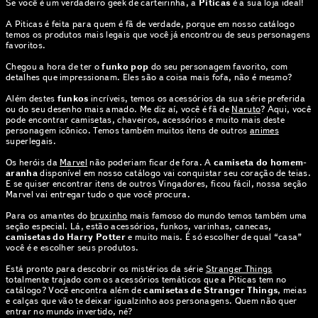
Se você é um verdadeiro geek de carteirinha, a
Piticas
é a sua loja ideal!
A Piticas é feita para quem é fã de verdade, porque em nosso catálogo
temos os produtos mais legais que você já encontrou de seus personagens
favoritos.
Chegou a hora de ter o
funko pop
do seu personagem favorito, com
detalhes que impressionam. Eles são a coisa mais fofa, não é mesmo?
Além destes
funkos
incríveis, temos os acessórios da sua série preferida
ou do seu desenho mais amado. Me diz aí, você é fã de
Naruto
? Aqui, você
pode encontrar camisetas, chaveiros, acessórios e muito mais deste
personagem icônico. Temos também muitos itens de outros
animes
superlegais.
Os heróis da
Marvel
não poderiam ficar de fora. A
camiseta do homem-
aranha
disponível em nosso catálogo vai conquistar seu coração de teias.
E se quiser encontrar itens de outros Vingadores, ficou fácil, nossa seção
Marvel vai entregar tudo o que você procura.
Para os amantes do
bruxinho
mais famoso do mundo temos também uma
seção especial. Lá, estão acessórios, funkos, varinhas, canecas,
camisetas do Harry Potter
e muito mais. É só escolher de qual “casa”
você é e escolher seus produtos.
Está pronto para descobrir os mistérios da série
Stranger Things
totalmente trajado com os acessórios temáticos que a Piticas tem no
catálogo? Você encontra além de
camisetas de Stranger Things
, meias
e calças que vão te deixar igualzinho aos personagens. Quem não quer
entrar no mundo invertido, né?