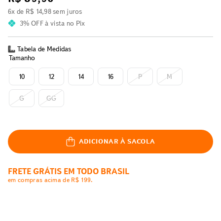
6
x de
R$
14
,
98
sem juros
3% OFF
à vista no Pix
Tabela de Medidas
Tamanho
10
12
14
16
P
M
G
GG
ADICIONAR À SACOLA
FRETE GRÁTIS EM TODO BRASIL
em compras acima de R$ 199.