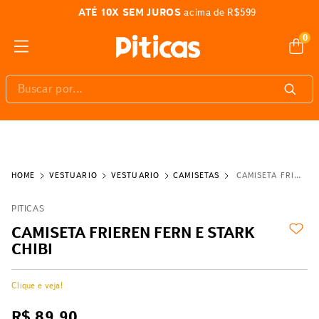
ATÉ 10X SEM JUROS
acima de R$599
0
Buscar por...
VESTUÁRIO
VESTUÁRIO
CAMISETAS
CAMISETA FRIEREN FERN E STARK CHIBI
PITICAS
CAMISETA FRIEREN FERN E STARK
CHIBI
Clique e veja!
R$
89
,
90