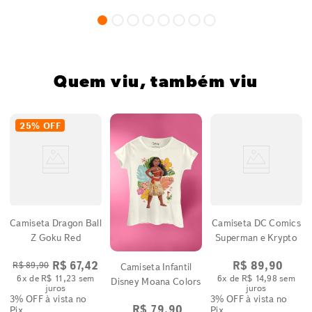
Quem viu, também viu
25%
OFF
Camiseta Dragon Ball
Camiseta DC Comics
Z Goku Red
Superman e Krypto
R$
67
,
42
R$
89
,
90
R$
89
,
90
Camiseta Infantil
6
x de
R$
11
,
23
sem
6
x de
R$
14
,
98
sem
Disney Moana Colors
juros
juros
3% OFF
à vista no
3% OFF
à vista no
R$
79
,
90
Pix
Pix