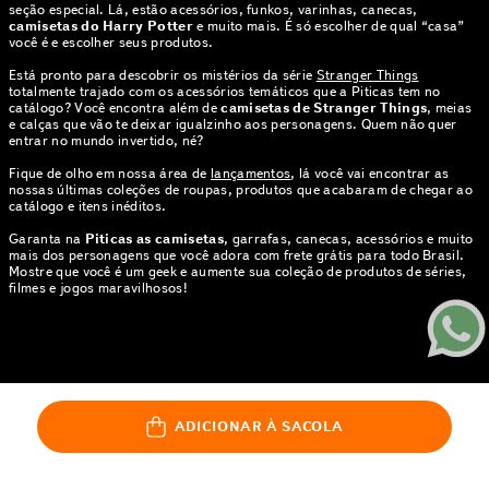
seção especial. Lá, estão acessórios, funkos, varinhas, canecas,
camisetas do Harry Potter
e muito mais. É só escolher de qual “casa”
você é e escolher seus produtos.
Está pronto para descobrir os mistérios da série
Stranger Things
totalmente trajado com os acessórios temáticos que a Piticas tem no
catálogo? Você encontra além de
camisetas de Stranger Things
, meias
e calças que vão te deixar igualzinho aos personagens. Quem não quer
entrar no mundo invertido, né?
Fique de olho em nossa área de
lançamentos
, lá você vai encontrar as
nossas últimas coleções de roupas, produtos que acabaram de chegar ao
catálogo e itens inéditos.
Garanta na
Piticas as camisetas
, garrafas, canecas, acessórios e muito
mais dos personagens que você adora com frete grátis para todo Brasil.
Mostre que você é um geek e aumente sua coleção de produtos de séries,
filmes e jogos maravilhosos!
© PITICAS . TODOS OS DIREITOS RESERVADOS | CNPJ: 01.424.397.0005-
35
ROD SP 255 KM 169, LOTE GLEBA A5 E B, ÁREA RURAL DE BARRA
ADICIONAR À SACOLA
BONITA | BARRA BONITA - SP | CEP 17349-899