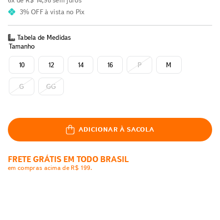
6
x de
R$
14
,
98
sem juros
3% OFF
à vista no Pix
Tabela de Medidas
Tamanho
10
12
14
16
P
M
G
GG
ADICIONAR À SACOLA
FRETE GRÁTIS EM TODO BRASIL
em compras acima de R$ 199.