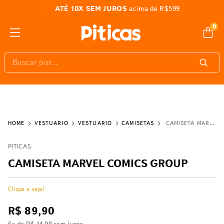
ATÉ 10X SEM JUROS
acima de R$599
0
Buscar por...
VESTUÁRIO
VESTUÁRIO
CAMISETAS
CAMISETA MARVEL COMICS GROUP
PITICAS
CAMISETA MARVEL COMICS GROUP
Clique e veja!
R$
89
,
90