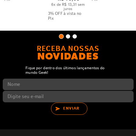
6
x de
R$
13
,
31
sem
juros
3% OFF
à vista no
Pix
RECEBA NOSSAS
NOVIDADES
Fique por dentro dos últimos lançamentos do
mundo Geek!
ENVIAR