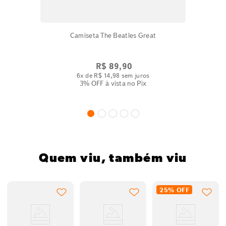
Camiseta The Beatles Great
R$
89
,
90
6
x de
R$
14
,
98
sem juros
3% OFF
à vista no Pix
Quem viu, também viu
25%
OFF