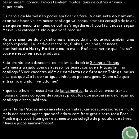
personagem icônico. Temos também muitos itens de outros
animes
superlegais.
Os heróis da
Marvel
não poderiam ficar de fora. A
camiseta do homem-
aranha
disponível em nosso catálogo vai conquistar seu coração de teias.
E se quiser encontrar itens de outros Vingadores, ficou fácil, nossa seção
Marvel vai entregar tudo o que você procura.
Para os amantes do
bruxinho
mais famoso do mundo temos também uma
seção especial. Lá, estão acessórios, funkos, varinhas, canecas,
camisetas do Harry Potter
e muito mais. É só escolher de qual “casa”
você é e escolher seus produtos.
Está pronto para descobrir os mistérios da série
Stranger Things
totalmente trajado com os acessórios temáticos que a Piticas tem no
catálogo? Você encontra além de
camisetas de Stranger Things
, meias
e calças que vão te deixar igualzinho aos personagens. Quem não quer
entrar no mundo invertido, né?
Fique de olho em nossa área de
lançamentos
, lá você vai encontrar as
nossas últimas coleções de roupas, produtos que acabaram de chegar ao
catálogo e itens inéditos.
Garanta na
Piticas as camisetas
, garrafas, canecas, acessórios e muito
mais dos personagens que você adora com frete grátis para todo Brasil.
Mostre que você é um geek e aumente sua coleção de produtos de séries,
filmes e jogos maravilhosos!