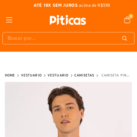
ATÉ 10X SEM JUROS
acima de R$599
0
Buscar por...
VESTUÁRIO
VESTUÁRIO
CAMISETAS
CAMISETA PINK FLOYD THE DARK SIDE OF THE MOON 2