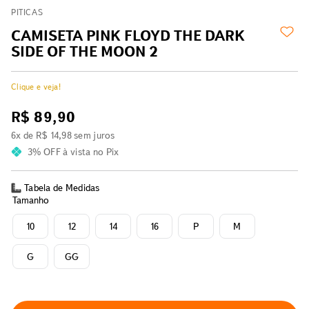
PITICAS
CAMISETA PINK FLOYD THE DARK
SIDE OF THE MOON 2
Clique e veja!
R$
89
,
90
6
x de
R$
14
,
98
sem juros
3% OFF
à vista no Pix
Tabela de Medidas
Tamanho
10
12
14
16
P
M
G
GG