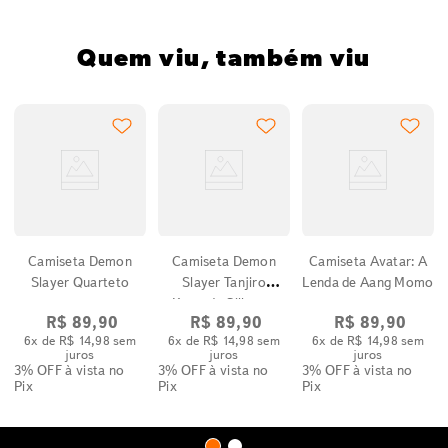
Quem viu, também viu
t
Camiseta Demon
Camiseta Demon
Camiseta Avatar: A
Slayer Quarteto
Slayer Tanjiro
Lenda de Aang Momo
Kamado Silhueta
R$
89
,
90
R$
89
,
90
R$
89
,
90
6
x de
R$
14
,
98
sem
6
x de
R$
14
,
98
sem
6
x de
R$
14
,
98
sem
juros
juros
juros
3% OFF
à vista no
3% OFF
à vista no
3% OFF
à vista no
Pix
Pix
Pix