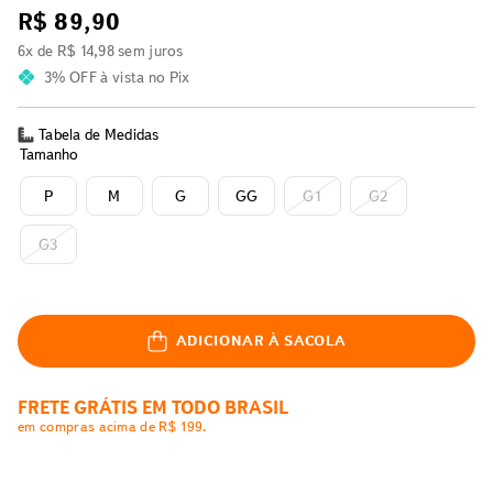
R$
89
,
90
6
x de
R$
14
,
98
sem juros
3% OFF
à vista no Pix
Tabela de Medidas
Tamanho
P
M
G
GG
G1
G2
G3
ADICIONAR À SACOLA
FRETE GRÁTIS EM TODO BRASIL
em compras acima de R$ 199.