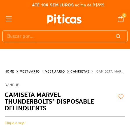
ATÉ 10X SEM JUROS
acima de R$599
0
Buscar por...
VESTUÁRIO
VESTUÁRIO
CAMISETAS
CAMISETA MARVEL THUNDERBOLTS* DISPOSABLE DELINQUENTS
BANDUP
CAMISETA MARVEL
THUNDERBOLTS* DISPOSABLE
DELINQUENTS
Clique e veja!