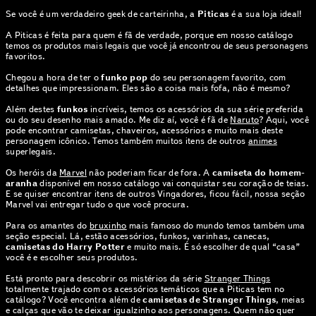
Se você é um verdadeiro geek de carteirinha, a
Piticas
é a sua loja ideal!
A Piticas é feita para quem é fã de verdade, porque em nosso catálogo
temos os produtos mais legais que você já encontrou de seus personagens
favoritos.
Chegou a hora de ter o
funko pop
do seu personagem favorito, com
detalhes que impressionam. Eles são a coisa mais fofa, não é mesmo?
Além destes
funkos
incríveis, temos os acessórios da sua série preferida
ou do seu desenho mais amado. Me diz aí, você é fã de
Naruto
? Aqui, você
pode encontrar camisetas, chaveiros, acessórios e muito mais deste
personagem icônico. Temos também muitos itens de outros
animes
superlegais.
Os heróis da
Marvel
não poderiam ficar de fora. A
camiseta do homem-
aranha
disponível em nosso catálogo vai conquistar seu coração de teias.
E se quiser encontrar itens de outros Vingadores, ficou fácil, nossa seção
Marvel vai entregar tudo o que você procura.
Para os amantes do
bruxinho
mais famoso do mundo temos também uma
seção especial. Lá, estão acessórios, funkos, varinhas, canecas,
camisetas do Harry Potter
e muito mais. É só escolher de qual “casa”
você é e escolher seus produtos.
Está pronto para descobrir os mistérios da série
Stranger Things
totalmente trajado com os acessórios temáticos que a Piticas tem no
catálogo? Você encontra além de
camisetas de Stranger Things
, meias
e calças que vão te deixar igualzinho aos personagens. Quem não quer