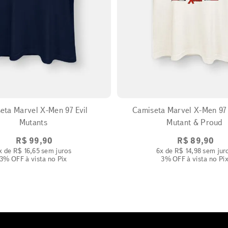
EXPANDIR
EXPANDIR
a Marvel X-Men 97 Evil
Camiseta Marvel X-Men 97 Cyclops
Mutants
Mutant & Proud
R$
99
,
90
R$
89
,
90
x de
R$
16
,
65
sem juros
6
x de
R$
14
,
98
sem jur
3% OFF
à vista no Pix
3% OFF
à vista no Pi