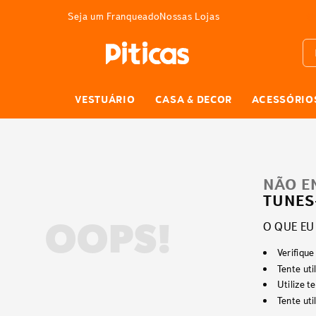
3% DE DESCONTO
Seja um Franqueado
Nossas Lojas
Bus
VESTUÁRIO
CASA & DECOR
ACESSÓRIO
NÃO E
TUNES
O QUE EU
OOPS!
Verifique
Tente uti
Utilize 
Tente ut