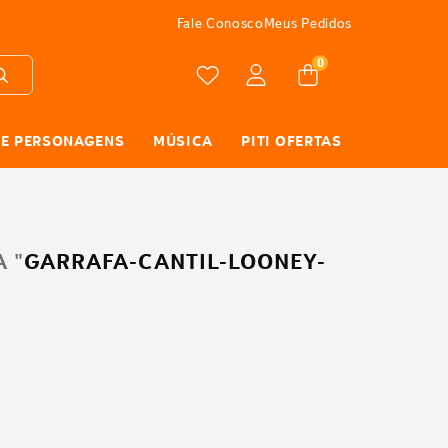
FRETE GRÁTIS
Fale Conosco
Meus Pedidos
0
 E PERSONAGENS
MÚSICA
PITI OFERTAS
 "
GARRAFA-CANTIL-LOONEY-