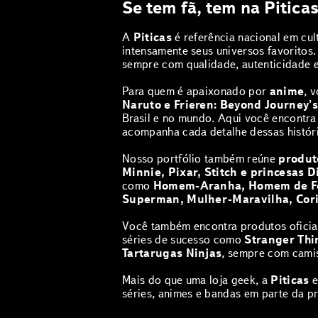
Se tem fã, tem na Piticas
A
Piticas
é referência nacional em cu
intensamente seus universos favoritos
sempre com qualidade, autenticidade 
Para quem é apaixonado por
anime
, 
Naruto e Frieren: Beyond Journey'
Brasil e no mundo. Aqui você encontr
acompanha cada detalhe dessas históri
Nosso portfólio também reúne
produto
Minnie, Pixar, Stitch e princesas D
como
Homem-Aranha, Homem de Fer
Superman, Mulher-Maravilha, Cori
Você também encontra produtos oficia
séries de sucesso como
Stranger Thi
Tartarugas Ninjas
, sempre com camis
‎Mais do que uma loja geek, a
Piticas
e
séries, animes e bandas em parte da p