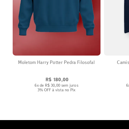
EXPANDIR
Moletom Harry Potter Pedra Filosofal
Camiset
R$
180
,
00
6
x de
R$
30
,
00
sem juros
6
3% OFF
à vista no Pix