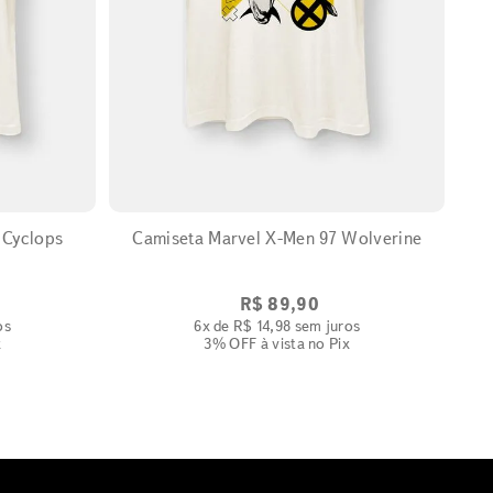
EXPANDIR
Camiseta Marvel X-Men 97 Wolverine
R$
89
,
90
os
6
x de
R$
14
,
98
sem juros
x
3% OFF
à vista no Pix