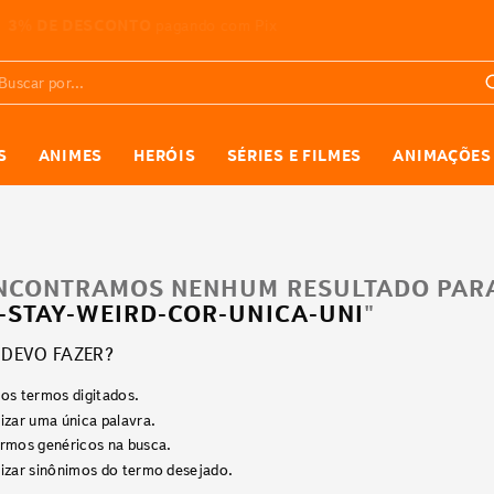
ATÉ 10X SEM JUROS
nas compras acima de R$599
car por...
S
ANIMES
HERÓIS
SÉRIES E FILMES
ANIMAÇÕES
NCONTRAMOS NENHUM RESULTADO PARA
-STAY-WEIRD-COR-UNICA-UNI
"
 DEVO FAZER?
 os termos digitados.
lizar uma única palavra.
termos genéricos na busca.
ilizar sinônimos do termo desejado.