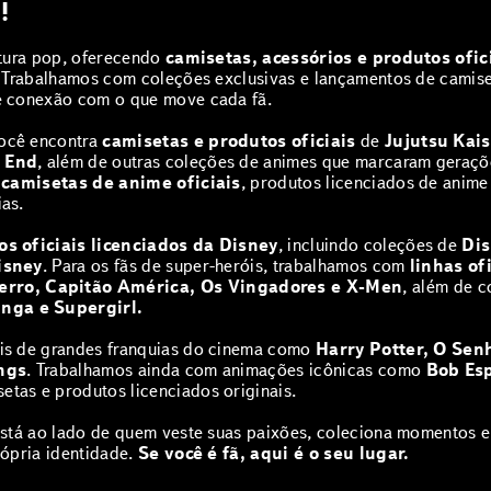
!
ltura pop, oferecendo
camisetas, acessórios e produtos ofic
. Trabalhamos com coleções exclusivas e lançamentos de camiset
e conexão com o que move cada fã.
você encontra
camisetas e produtos oficiais
de
Jujutsu Kai
s End
, além de outras coleções de animes que marcaram geraçõ
a
camisetas de anime oficiais
, produtos licenciados de anim
as.
s oficiais licenciados da Disney
, incluindo coleções de
Dis
isney
. Para os fãs de super-heróis, trabalhamos com
linhas of
ro, Capitão América, Os Vingadores e X-Men
, além de 
nga e Supergirl.
is de grandes franquias do cinema como
Harry Potter, O Sen
ngs
. Trabalhamos ainda com animações icônicas como
Bob Esp
etas e produtos licenciados originais.
stá ao lado de quem veste suas paixões, coleciona momentos e 
rópria identidade.
Se você é fã, aqui é o seu lugar.