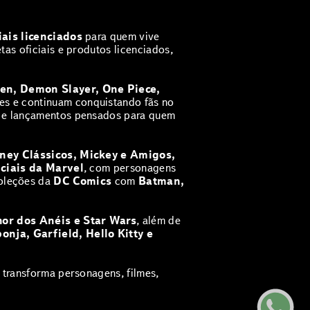
iais licenciados
para quem vive
as oficiais e produtos licenciados,
sen, Demon Slayer, One Piece,
es e continuam conquistando fãs no
e e lançamentos pensados para quem
ney Clássicos, Mickey e Amigos,
iciais da Marvel
, com personagens
coleções da
DC Comics
com
Batman,
hor dos Anéis e Star Wars
, além de
onja, Garfield, Hello Kitty e
transforma personagens, filmes,