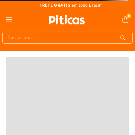
FRETE GRÁTIS
em todo Brasil*
0
Buscar por...
E AÍ, GOSTOU?
Veja também estes produtos similares :)