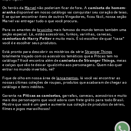
Os heróis da
Marvel
não poderiam ficar de fora. A
camiseta do homem-
aranha
disponível em nosso catálogo vai conquistar seu coração de teias.
E se quiser encontrar itens de outros Vingadores, ficou fácil, nossa seção
Marvel vai entregar tudo o que você procura.
Para os amantes do
bruxinho
mais famoso do mundo temos também uma
seção especial. Lá, estão acessórios, funkos, varinhas, canecas,
camisetas do Harry Potter
e muito mais. É só escolher de qual “casa”
você é e escolher seus produtos.
Está pronto para descobrir os mistérios da série
Stranger Things
totalmente trajado com os acessórios temáticos que a Piticas tem no
catálogo? Você encontra além de
camisetas de Stranger Things
, meias
e calças que vão te deixar igualzinho aos personagens. Quem não quer
entrar no mundo invertido, né?
Fique de olho em nossa área de
lançamentos
, lá você vai encontrar as
nossas últimas coleções de roupas, produtos que acabaram de chegar ao
catálogo e itens inéditos.
Garanta na
Piticas as camisetas
, garrafas, canecas, acessórios e muito
mais dos personagens que você adora com frete grátis para todo Brasil.
Mostre que você é um geek e aumente sua coleção de produtos de séries,
filmes e jogos maravilhosos!