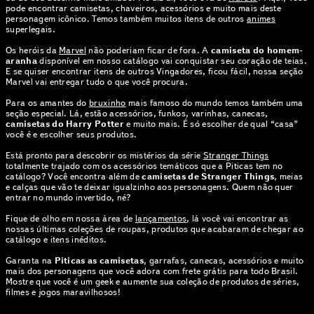
pode encontrar camisetas, chaveiros, acessórios e muito mais deste
personagem icônico. Temos também muitos itens de outros
animes
superlegais.
Os heróis da
Marvel
não poderiam ficar de fora. A
camiseta do homem-
aranha
disponível em nosso catálogo vai conquistar seu coração de teias.
E se quiser encontrar itens de outros Vingadores, ficou fácil, nossa seção
Marvel vai entregar tudo o que você procura.
Para os amantes do
bruxinho
mais famoso do mundo temos também uma
seção especial. Lá, estão acessórios, funkos, varinhas, canecas,
camisetas do Harry Potter
e muito mais. É só escolher de qual “casa”
você é e escolher seus produtos.
Está pronto para descobrir os mistérios da série
Stranger Things
totalmente trajado com os acessórios temáticos que a Piticas tem no
catálogo? Você encontra além de
camisetas de Stranger Things
, meias
e calças que vão te deixar igualzinho aos personagens. Quem não quer
entrar no mundo invertido, né?
Fique de olho em nossa área de
lançamentos
, lá você vai encontrar as
nossas últimas coleções de roupas, produtos que acabaram de chegar ao
catálogo e itens inéditos.
Garanta na
Piticas as camisetas
, garrafas, canecas, acessórios e muito
mais dos personagens que você adora com frete grátis para todo Brasil.
Mostre que você é um geek e aumente sua coleção de produtos de séries,
filmes e jogos maravilhosos!